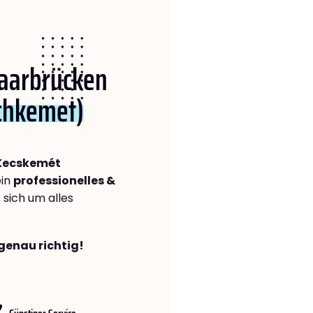
Saarbrücken
chkemet)
Kecskemét
ein
professionelles &
s sich um alles
genau richtig!