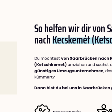
So helfen wir dir von 
nach
Kecskemét (Kets
Du möchtest
von Saarbrücken nach 
(Ketschkemet)
umziehen und suchst 
günstiges Umzugsunternehmen
, da
kümmert?
Dann bist du bei uns in Saarbrücken 