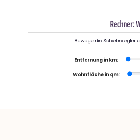
Rechner: W
Bewege die Schieberegler un
Entfernung in km:
Wohnfläche in qm: