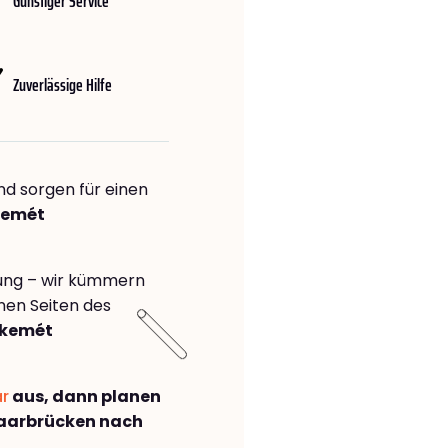
Günstiger Service
Zuverlässige Hilfe
nd sorgen für einen
kemét
rung – wir kümmern
önen Seiten des
skemét
ar
aus, dann planen
aarbrücken nach