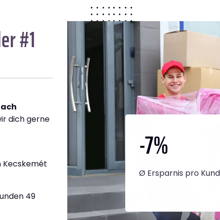
er #1
nach
ir dich gerne
-7
%
h Kecskemét
Ø Ersparnis pro Kun
tunden 49